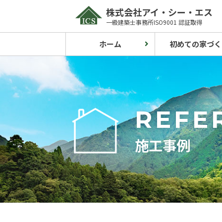
Skip
株式会社アイ・シー・エス
to
一級建築士事務所ISO9001 認証取得
content
ホーム
初めての家づく
REFE
施工事例