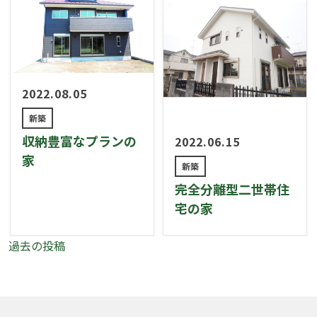
2022.08.05
新築
収納豊富なプランの
2022.06.15
家
新築
完全分離型二世帯住
宅の家
投
過去の投稿
稿
ナ