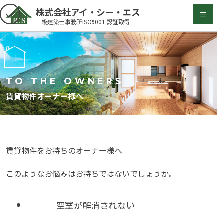
Skip
株式会社アイ・シー・エス
to
一級建築士事務所ISO9001 認証取得
content
TO THE OWNERS
賃貸物件オーナー様へ
賃貸物件をお持ちのオーナー様へ
このようなお悩みはお持ちではないでしょうか。
空室が解消されない