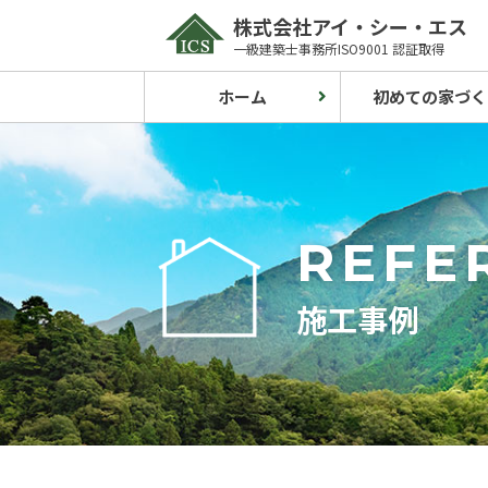
Skip
株式会社アイ・シー・エス
to
一級建築士事務所ISO9001 認証取得
content
ホーム
初めての家づく
REFE
施工事例