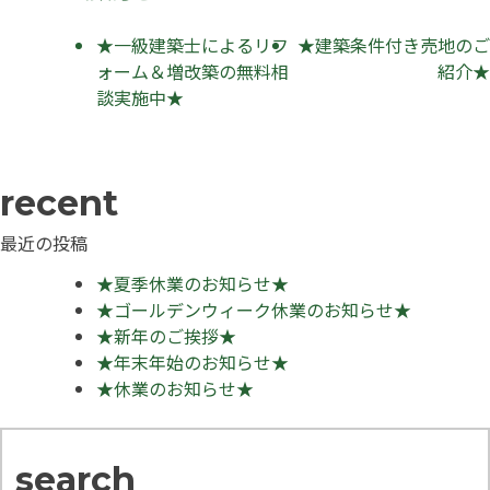
投
★一級建築士によるリフ
★建築条件付き売地のご
ォーム＆増改築の無料相
紹介★
稿
談実施中★
ナ
ビ
ゲ
ー
最近の投稿
シ
★夏季休業のお知らせ★
★ゴールデンウィーク休業のお知らせ★
ョ
★新年のご挨拶★
ン
★年末年始のお知らせ★
★休業のお知らせ★