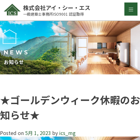
Skip
株式会社アイ・シー・エス
to
一級建築士事務所ISO9001 認証取得
content
NEWS
お知らせ
★ゴールデンウィーク休暇のお
知らせ★
Posted on
5月 1, 2023
by
ics_mg