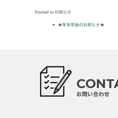
Posted in
お知らせ
投
★年末年始のお知らせ★
稿
ナ
ビ
ゲ
ー
CONT
シ
ョ
お問い合わせ
ン