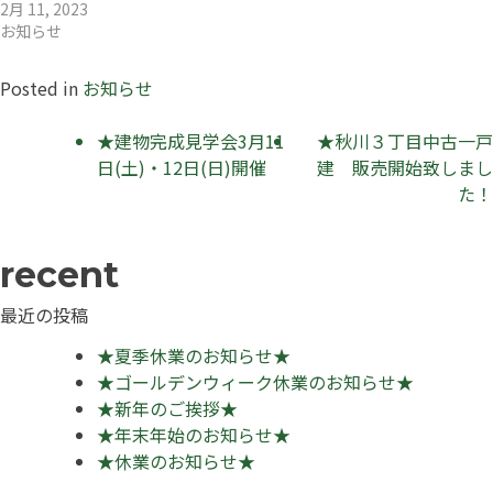
2月 11, 2023
お知らせ
Posted in
お知らせ
投
★建物完成見学会3月11
★秋川３丁目中古一戸
日(土)・12日(日)開催
建 販売開始致しまし
稿
た！
ナ
ビ
ゲ
最近の投稿
ー
★夏季休業のお知らせ★
シ
★ゴールデンウィーク休業のお知らせ★
★新年のご挨拶★
ョ
★年末年始のお知らせ★
ン
★休業のお知らせ★