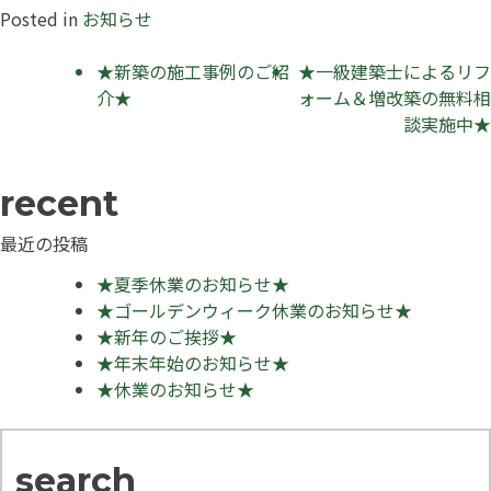
Posted in
お知らせ
投
★新築の施工事例のご紹
★一級建築士によるリフ
介★
ォーム＆増改築の無料相
稿
談実施中★
ナ
ビ
ゲ
最近の投稿
ー
★夏季休業のお知らせ★
シ
★ゴールデンウィーク休業のお知らせ★
★新年のご挨拶★
ョ
★年末年始のお知らせ★
ン
★休業のお知らせ★